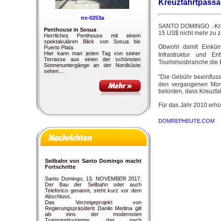
Kreuzfahrtpassag
ns-0253a
SANTO DOMINGO .-Kreuzf
Penthouse in Sosua
15 US$ nicht mehr zu z
Herrliches Penthouse mit einem
spektakulären Blick von Sosua bis
Obwohl damit Einkünf
Puerto Plata.
Hier kann man jeden Tag von seiner
Infrastruktur und E
Terrasse aus einen der schönsten
Tourismusbranche die 
Sonnenuntergänge an der Nordküste
sehen....
"Die Gebühr beeinfluss
den vergangenen Mona
betonten, dass Kreuzfa
Für das Jahr 2010 erho
DOMREPHEUTE.COM
Seilbahn von Santo Domingo macht
Fortschritte
Santo Domingo, 13. NOVEMBER 2017.
Der Bau der Seilbahn oder auch
Teleferico genannt, steht kurz vor dem
Abschluss.
Das Vorzeigeprojekt von
Regierungspräsident Danilo Medina gilt
als eins der modernsten
Transportsysteme, das nach