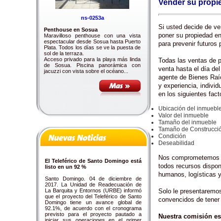
Vender su propi
ns-0253a
Si usted decide de v
Penthouse en Sosua
poner su propiedad e
Maravilloso penthouse con una vista
espectacular desde Sosua hasta Puerto
para prevenir futuros
Plata. Todos los días se ve la puesta de
sol de la terraza.
Acceso privado para la playa más linda
Todas las ventas de p
de Sosua. Piscina panorámica con
venta hasta el día del
jacuzzi con vista sobre el océano...
agente de Bienes Raíc
y experiencia, indivi
en los siguientes fact
Ubicación del inmuebl
Valor del inmueble
Tamaño del inmueble
Tamaño de Construcci
Condición
Deseabilidad
Nos comprometemos de
El Teleférico de Santo Domingo está
todos recursos dispon
listo en un 92 %
humanos, logísticas y
Santo Domingo. 04 de diciembre de
2017. La Unidad de Readecuación de
La Barquita y Entornos (URBE) informó
Solo le presentaremos
que el proyecto del Teleférico de Santo
convencidos de tener 
Domingo tiene un avance global de
92.1%, de acuerdo con el cronograma
previsto para el proyecto pautado a
Nuestra comisión es
iniciar sus operaciones en el primer