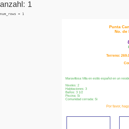
anzahl: 1
num_rows = 1
Punta Can
No. de 
Terreno: 269.0
Co
Maravillosa Villa en estilo español en un reside
Niveles: 2
Habitaciones: 3
Baños: 3 1/2
Piscina: Si
Comunidad cerrada: Si
Por favor, haga