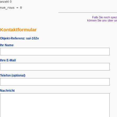
anzahl: 0
num_rows = 0
Falls Sie noch spez
können Sie uns über un
Kontaktformular
Objekt-Referenz:
sal-102v
Ihr Name
Ihre E-Mail
Telefon (optional)
Nachricht