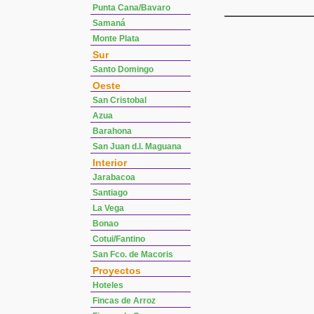
Punta Cana/Bavaro
Samaná
Monte Plata
Sur
Santo Domingo
Oeste
San Cristobal
Azua
Barahona
San Juan d.l. Maguana
Interior
Jarabacoa
Santiago
La Vega
Bonao
Cotui/Fantino
San Fco. de Macoris
Proyectos
Hoteles
Fincas de Arroz