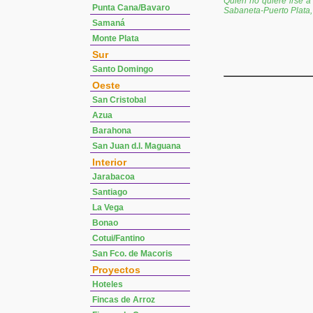
Quien no quiere irse a
Punta Cana/Bavaro
Sabaneta-Puerto Plata, 
Samaná
Monte Plata
Sur
Santo Domingo
Oeste
San Cristobal
Azua
Barahona
San Juan d.l. Maguana
Interior
Jarabacoa
Santiago
La Vega
Bonao
Cotui/Fantino
San Fco. de Macoris
Proyectos
Hoteles
Fincas de Arroz