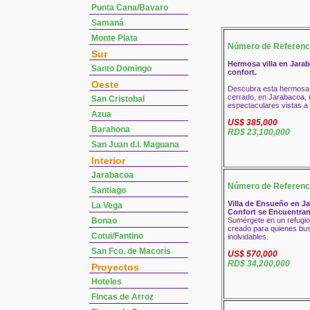
Punta Cana/Bavaro
Samaná
Monte Plata
Número de Referenc
Sur
Hermosa villa en Jarab
Santo Domingo
confort.
Oeste
Descubra esta hermosa v
cerrado, en Jarabacoa, 
San Cristobal
espectaculares vistas a
Azua
US$ 385,000
Barahona
RD$ 23,100,000
San Juan d.l. Maguana
Interior
Jarabacoa
Número de Referenc
Santiago
Villa de Ensueño en Ja
La Vega
Confort se Encuentra
Bonao
Sumérgete en un refugio
creado para quienes bu
Cotui/Fantino
inolvidables.
San Fco. de Macoris
US$ 570,000
RD$ 34,200,000
Proyectos
Hoteles
Fincas de Arroz