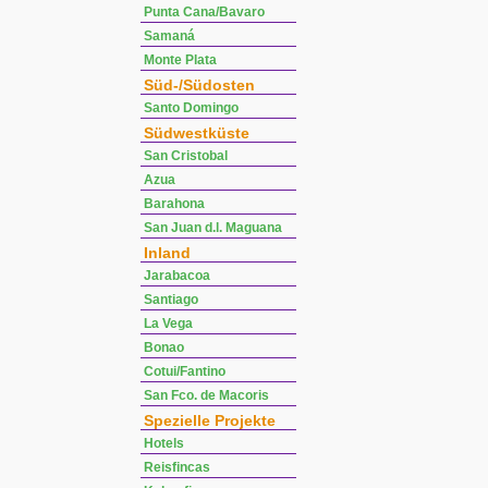
Punta Cana/Bavaro
Samaná
Monte Plata
Süd-/Südosten
Santo Domingo
Südwestküste
San Cristobal
Azua
Barahona
San Juan d.l. Maguana
Inland
Jarabacoa
Santiago
La Vega
Bonao
Cotui/Fantino
San Fco. de Macoris
Spezielle Projekte
Hotels
Reisfincas