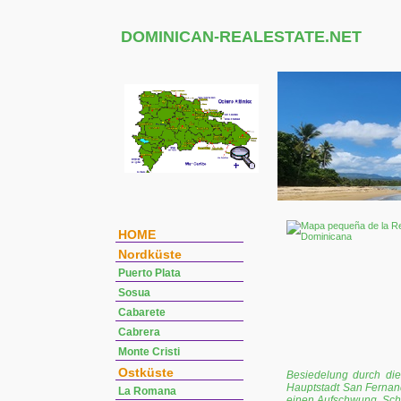
DOMINICAN-REALESTATE.NET
HOME
Nordküste
Puerto Plata
Sosua
Cabarete
Cabrera
Monte Cristi
Ostküste
Besiedelung durch die
Hauptstadt San Fernan
La Romana
einen Aufschwung. Schl