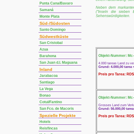
Punta Cana/Bavaro
Neben dem markanten 
Samaná
("Inseln die sieben 
Sehenswürdigkeiten.
Monte Plata
Süd-/Südosten
Santo Domingo
Südwestküste
San Cristobal
Azua
Objekt-Nummer: Mc-
Barahona
San Juan d.l. Maguana
4.000 tareas Land zu ve
Grund: 4.000,00 tarea =
Inland
Preis pro Tarea: RD$
Jarabacoa
Santiago
La Vega
Bonao
Objekt-Nummer: Mc-
Cotui/Fantino
Grosses Land zum Verkau
San Fco. de Macoris
Grund: 56.000,00 tarea
Spezielle Projekte
Preis pro Tarea: RD$
Hotels
Reisfincas