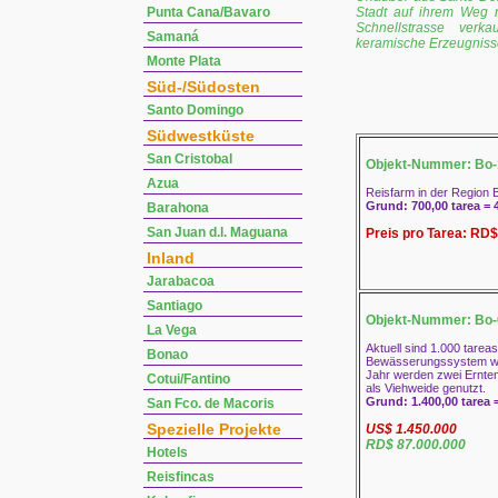
Punta Cana/Bavaro
Stadt auf ihrem Weg 
Schnellstrasse verka
Samaná
keramische Erzeugniss
Monte Plata
Süd-/Südosten
Santo Domingo
Südwestküste
San Cristobal
Objekt-Nummer: Bo-
Azua
Reisfarm in der Region
Grund: 700,00 tarea = 
Barahona
San Juan d.l. Maguana
Preis pro Tarea: RD$
Inland
Jarabacoa
Santiago
Objekt-Nummer: Bo-
La Vega
Aktuell sind 1.000 tarea
Bonao
Bewässerungssystem wir
Jahr werden zwei Ernten p
Cotui/Fantino
als Viehweide genutzt.
Grund: 1.400,00 tarea 
San Fco. de Macoris
Spezielle Projekte
US$ 1.450.000
RD$ 87.000.000
Hotels
Reisfincas