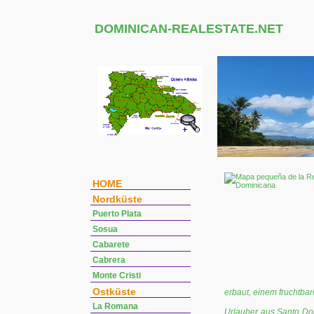
DOMINICAN-REALESTATE.NET
HOME
Nordküste
Puerto Plata
Sosua
Cabarete
Cabrera
Monte Cristi
Ostküste
erbaut, einem fruchtbar
La Romana
Urlauber aus Santo Dom