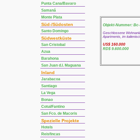
Punta Cana/Bavaro
Samaná
Monte Plata
Süd-/Südosten
Objekt-Nummer: Bc
Santo Domingo
Geschlossene Wohnanlage
Apartments, im italienisc
Südwestküste
US$ 160.000
San Cristobal
RD$ 9.600.000
Azua
Barahona
San Juan d.l. Maguana
Inland
Jarabacoa
Santiago
La Vega
Bonao
Cotui/Fantino
San Fco. de Macoris
Spezielle Projekte
Hotels
Reisfincas