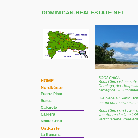
DOMINICAN-REALESTATE.NET
BOCA CHICA
HOME
Boca Chica ist ein sehr
Domingo, der Hauptsta
Nordküste
beträgt ca. 30 Kilomete
Puerto Plata
Die Nähe zu Santo Domi
Sosua
einem der meistbesuch
Cabarete
Boca Chica sind zwei k
Cabrera
von Andrés im Jahr 1950
verschiedene Vogelarte
Monte Cristi
Ostküste
La Romana