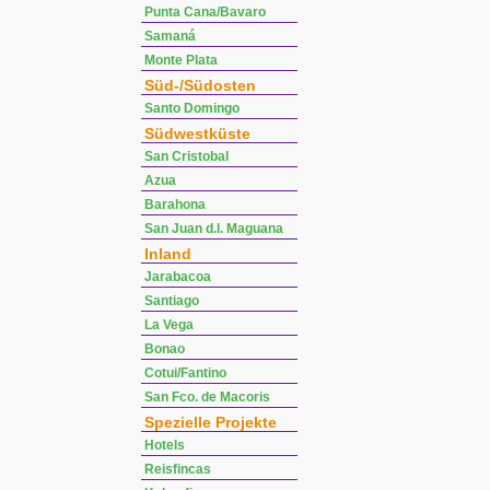
Punta Cana/Bavaro
Samaná
Monte Plata
Süd-/Südosten
Santo Domingo
Südwestküste
San Cristobal
Azua
Barahona
San Juan d.l. Maguana
Inland
Jarabacoa
Santiago
La Vega
Bonao
Cotui/Fantino
San Fco. de Macoris
Spezielle Projekte
Hotels
Reisfincas